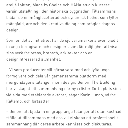
ateljé Lyktan, Made by Choice och HAHA studio kurerar
varsin utställning i den historiska byggnaden. Tillsammans
bildar de en mångfacetterad och dynamisk helhet som lyfter
mångfald, arv och den kreativa dialog som präglar dagens
design.
Som en del av initiativet har de sju varumärkena även bjudit
in unga formgivare och designers som får möjlighet att visa
sina verk för press, bransch, arkitekter och en
designintresserad allmänhet.
– Vi som producenter vill gärna vara med och lyfta unga
formgivare och dela vår gemensamma plattform med
morgondagens talanger inom design. Genom The Building
har vi skapat ett sammanhang där nya röster får ta plats sida
vid sida med etablerade aktörer, säger Karin Lundh, vd för
Källemo, och fortsätter:
– Genom att bjuda in en grupp unga talanger att utan kostnad
ställa ut tillsammans med oss vill vi skapa ett professionellt
sammanhang där deras arbete kan visas och diskuteras.