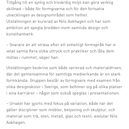
Tillgång till en synlig och trovärdig miljö kan göra verklig
skillnad – både för formgivarna och för den fortsatta
utvecklingen av designområdet som helhet.
Utställningen är kurerad av Nils Askhagen och har som
ambition att spegla bredden inom samtida design och
konsthantverk.
– Snarare än att sträva efter ett enhetligt formspråk har vi
velat samla flera olika uttryck och praktiker och låta dem
mötas i rummet, säger han.
Utställningen beskrivs som både varierad och materialdriven,
där det gemensamma för samtliga medverkande är en stark
formkänsla. Gruppen består av formgivare med examen från
olika designskolor i Sverige, som befinner sig på olika platser
i sina karriärer – något som också speglas i presentationen.
– Urvalet har gjorts med fokus på variation, både när det
gäller discipliner som möbler, belysning och skulptur, och
material som trä, sten, metall, glas och textil, avslutar Nils
Askhagen.