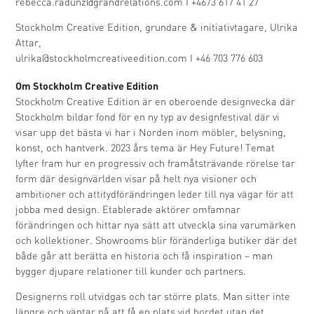
rebecca.radunz@grandrelations.com
I +4673 617 41 27
Stockholm Creative Edition, grundare & initiativtagare, Ulrika
Attar,
ulrika@stockholmcreativeedition.com
I +46 703 776 603
Om ​Stockholm Creative Edition
Stockholm Creative Edition är en oberoende designvecka där
Stockholm bildar fond för en ny typ av designfestival där vi
visar upp det bästa vi har i Norden inom möbler, belysning,
konst, och hantverk. 2023 års tema är Hey Future! Temat
lyfter fram hur en progressiv och framåtsträvande rörelse tar
form där designvärlden visar på helt nya visioner och
ambitioner och attitydförändringen leder till nya vägar för att
jobba med design. Etablerade aktörer omfamnar
förändringen och hittar nya sätt att utveckla sina varumärken
och kollektioner. Showrooms blir föränderliga butiker där det
både går att berätta en historia och få inspiration – man
bygger djupare relationer till kunder och partners.
Designerns roll utvidgas och tar större plats. Man sitter inte
längre och väntar på att få en plats vid bordet utan det