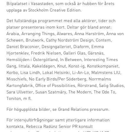
Bilpalatset i Vasastaden, som också är hubben för årets
upplaga av Stockholm Creative Edition.
Det fullständiga programmet med alla aktörer, tider och
platser presenteras inom kort. Deltar gör bland annat:
Arabia, Arranging Things, Alwares, Anna Harström, Anna von
Schewen, Brutwork, Cathy Nordström Design, Contem,
Daniel Braconier, Designgalleriet, Diaform, Emma
Hjortenklev, Fredrik Nielsen, Galleri Glas, Gärsnäs,
Hemslöjden i Östergötland, In Between, Interesting Times
Gang, Iittala, Kakeldagen, Knut, Konst-ig, Konstkompaniet,
Korbo, Lisa Lindh, Lokal Helsinki, Li-An-Lo, Malmstens LIU,
Misschiefs, No Early Birds/Per Söderberg, Norrmalms
Kartongfabrik, Office of Possibilities, Rörstrand, Salig Studios,
Sara Ullvetter, Susan Szatmáry, The Modern, The Ode To,
Toniton, m fl.
För högupplösta bilder, se Grand Relations pressrum.
För intervjuförfrågningar samt ytterligare information
kontakta, Rebecca Radünz Senior PR konsult