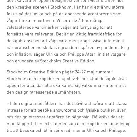
det ska vara en öppen designfestival som visar kraften hos
den kreativa scenen i Stockholm. I år har vi ett ännu större
fokus på det unika och på de oberoende kreatörerna som
vågar tänka annorlunda. Vi ser också hur många
väletablerade varumärken väljer att förnya sig för att
fortsätta vara relevanta. Det är en viktig framtidsfråga för
designbranschen att våga vara mer progressiva, inte minst
när branschen nu skakas i grunden i spåren av pandemi, krig
och inflation, säger Ulrika och Philippe Attar, initiativtagare
och grundare av Stockholm Creative Edition.
Stockholm Creative Edition pågår 24–27 maj runtom i
Stockholm och erbjuder en upplevelseinriktad designfestival
öppen för alla, där alla ska känna sig välkomna – inte minst
den designintresserade allmänheten.
– I den digitala tidsåldern har det blivit allt svårare att skapa
intresse för att besöka showrooms och fysiska butiker, även
om designintresset är större än någonsin. Då krävs det att
man lägger till en extra dimension och erbjuder en anledning
till att besöka och bli inspirerad, menar Ulrika och Philippe.