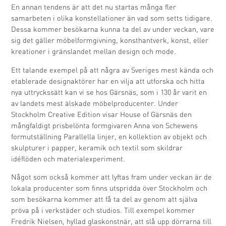
En annan tendens är att det nu startas många fler
samarbeten i olika konstellationer än vad som setts tidigare.
Dessa kommer besökarna kunna ta del av under veckan, vare
sig det gäller möbelformgivning, konsthantverk, konst, eller
kreationer i gränslandet mellan design och mode.
Ett talande exempel på att några av Sveriges mest kända och
etablerade designaktörer har en vilja att utforska och hitta
nya uttryckssätt kan vi se hos Gärsnäs, som i 130 år varit en
av landets mest älskade möbelproducenter. Under
Stockholm Creative Edition visar House of Gärsnäs den
mångfaldigt prisbelönta formgivaren Anna von Schewens
formutställning Parallella linjer, en kollektion av objekt och
skulpturer i papper, keramik och textil som skildrar
idéflöden och materialexperiment.
Något som också kommer att lyftas fram under veckan är de
lokala producenter som finns utspridda över Stockholm och
som besökarna kommer att få ta del av genom att själva
pröva på i verkstäder och studios. Till exempel kommer
Fredrik Nielsen, hyllad glaskonstnär, att slå upp dörrarna till