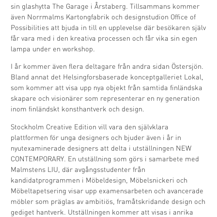
sin glashytta The Garage i Årstaberg. Tillsammans kommer
även Norrmalms Kartongfabrik och designstudion Office of
Possibilities att bjuda in till en upplevelse där besökaren själv
får vara med i den kreativa processen och får vika sin egen
lampa under en workshop.
I år kommer även flera deltagare från andra sidan Östersjön.
Bland annat det Helsingforsbaserade konceptgalleriet Lokal,
som kommer att visa upp nya objekt från samtida finländska
skapare och visionärer som representerar en ny generation
inom finländskt konsthantverk och design.
Stockholm Creative Edition vill vara den självklara
plattformen för unga designers och bjuder även i år in
nyutexaminerade designers att delta i utställningen NEW
CONTEMPORARY. En utställning som görs i samarbete med
Malmstens LIU, där avgångsstudenter från
kandidatprogrammen i Möbeldesign, Möbelsnickeri och
Möbeltapetsering visar upp examensarbeten och avancerade
möbler som präglas av ambitiös, framåtskridande design och
gediget hantverk. Utställningen kommer att visas i anrika