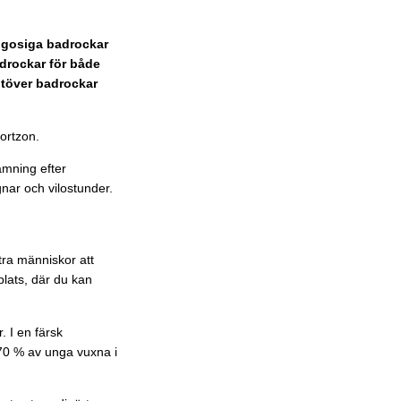
h gosiga badrockar
adrockar för både
 utöver badrockar
ortzon.
mning efter
nar och vilostunder.
tra människor att
lats, där du kan
. I en färsk
 70 % av unga vuxna i