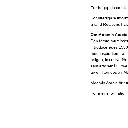
För högupplösta bil
För ytterligare infor
Grand Relations I L
Om Moomin Arabia
Den första muminse
introducerades 1990,
med inspiration från
årligen, inklusive 
samlarföremål, Tove 
av en liten dos av Mu
Moomin Arabia är ett
För mer information