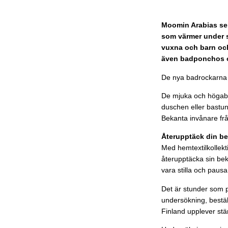
Moomin Arabias sen
som värmer under s
vuxna och barn och 
även badponchos o
De nya badrockarna f
De mjuka och högabs
duschen eller bastu
Bekanta invånare fr
Återupptäck din b
Med hemtextilkollekt
återupptäcka sin be
vara stilla och pausa
Det är stunder som p
undersökning, bestäl
Finland upplever stä