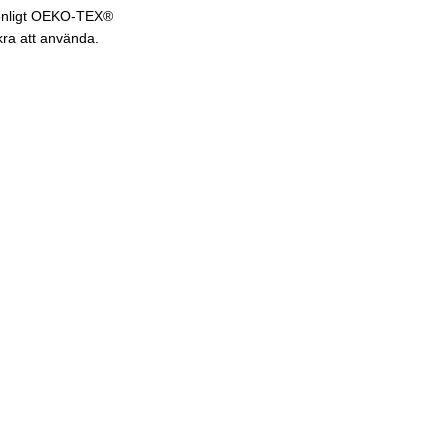
de enligt OEKO-TEX®
kra att använda.