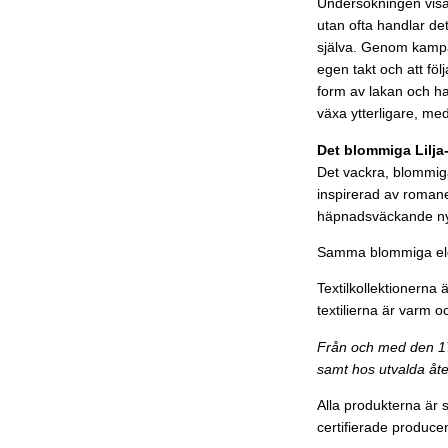
Undersökningen visar
utan ofta handlar de
själva. Genom kampan
egen takt och att föl
form av lakan och ha
växa ytterligare, med
Det blommiga Lilja
Det vackra, blommiga 
inspirerad av romanen
häpnadsväckande nya
Samma blommiga elem
Textilkollektionerna
textilierna är varm 
Från och med den 17 
samt hos utvalda åte
Alla produkterna är 
certifierade produce