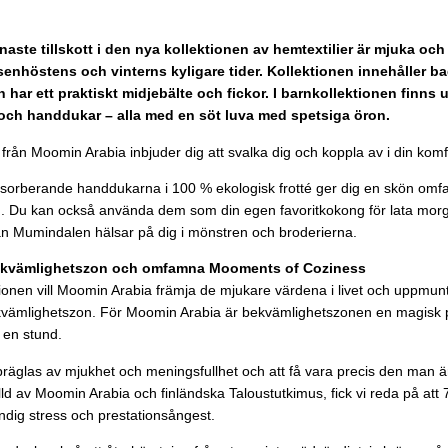
aste tillskott i den nya kollektionen av hemtextilier är mjuka oc
enhöstens och vinterns kyligare tider. Kollektionen innehåller b
har ett praktiskt midjebälte och fickor. I barnkollektionen finns
ch handdukar – alla med en söt luva med spetsiga öron.
rån Moomin Arabia inbjuder dig att svalka dig och koppla av i din komf
orberande handdukarna i 100 % ekologisk frotté ger dig en skön omfa
n. Du kan också använda dem som din egen favoritkokong för lata morg
ån Mumindalen hälsar på dig i mönstren och broderierna.
ekvämlighetszon och omfamna Mooments of Coziness
ionen vill Moomin Arabia främja de mjukare värdena i livet och uppmun
kvämlighetszon. För Moomin Arabia är bekvämlighetszonen en magisk p
 en stund.
räglas av mjukhet och meningsfullhet och att få vara precis den man är
ld av Moomin Arabia och finländska Taloustutkimus, fick vi reda på att
ndig stress och prestationsångest.