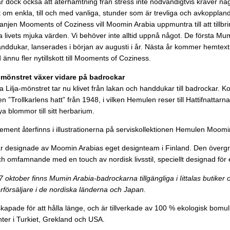
 dock också att återhämtning från stress inte nödvändigtvis kräver någ
t om enkla, till och med vanliga, stunder som är trevliga och avkopplan
jen Mooments of Coziness vill Moomin Arabia uppmuntra till att tillbrin
ja livets mjuka värden. Vi behöver inte alltid uppnå något. De första Mum
nddukar, lanserades i början av augusti i år. Nästa år kommer hemtextil
 ännu fler nytillskott till Mooments of Coziness.
-mönstret växer vidare på badrockar
Lilja-mönstret tar nu klivet från lakan och handdukar till badrockar. Kol
 ”Trollkarlens hatt” från 1948, i vilken Hemulen reser till Hattifnattarna
 blommor till sitt herbarium.
ent återfinns i illustrationerna på serviskollektionen Hemulen Moomi
 är designade av Moomin Arabias eget designteam i Finland. Den övergr
och omfamnande med en touch av nordisk livsstil, speciellt designad fö
oktober finns Mumin Arabia-badrockarna tillgängliga i Iittalas butiker o
rförsäljare i de nordiska länderna och Japan.
skapade för att hålla länge, och är tillverkade av 100 % ekologisk bom
nter i Turkiet, Grekland och USA.