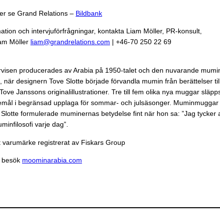
der se Grand Relations –
Bildbank
mation och intervjuförfrågningar, kontakta Liam Möller, PR-konsult,
iam Möller
liam@grandrelations.com
| +46-70 250 22 69
rvisen producerades av Arabia på 1950-talet och den nuvarande mum
 när designern Tove Slotte började förvandla mumin från berättelser til
 Tove Janssons originalillustrationer. Tre till fem olika nya muggar slä
föremål i begränsad upplaga för sommar- och julsäsonger. Muminmuggar
Slotte formulerade muminernas betydelse fint när hon sa: ”Jag tycker at
minfilosofi varje dag”.
 varumärke registrerat av Fiskars Group
, besök
moominarabia.com