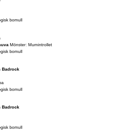
ogisk bomull
n
huva
Mönster: Mumintrollet
ogisk bomull
n
Badrock
pa
ogisk bomull
n
Badrock
ogisk bomull