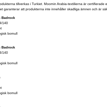
rodukterna tillverkas i Turkiet. Moomin Arabia-textilierna är certifiera
t garanterar att produkterna inte innehåller skadliga ämnen och är sä
n
Badrock
34/140
et
ogisk bomull
n
Badrock
34/140
ogisk bomull
n
et
ogisk bomull
n