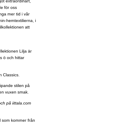
ot extraordinärt,
de för oss
ga mer tid i vår
in-hemtextilierna, i
kollektionen att
lektionen Lilja är
s ö och hittar
n Classics.
ipande stilen på
r en vuxen smak.
ch på iittala.com
ull som kommer från