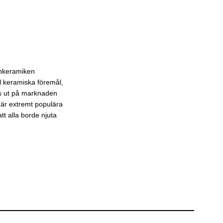
inkeramiken
l keramiska föremål,
pps ut på marknaden
 är extremt populära
t alla borde njuta