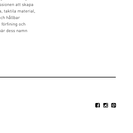
ssionen att skapa
, taktila material,
och hållbar
 förfining och
 bär dess namn