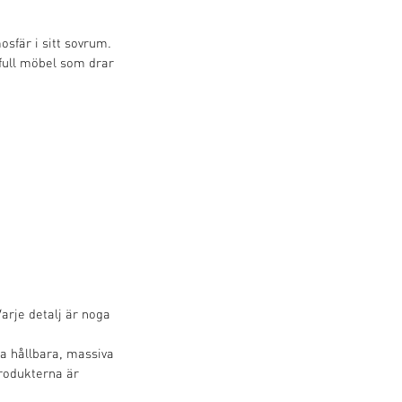
osfär i sitt sovrum.
vfull möbel som drar
Varje detalj är noga
da hållbara, massiva
rodukterna är