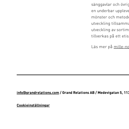
sänggavlar och övri
en underbar upplevel
mönster och metoder
utveckling tillsamma
utveckling av sorti
tillverkas på ett eti
Läs mer på
mille-n
info@grandrelations.com
/ Grand Relations AB / Medevigatan 5, 1
Cookieinställningar