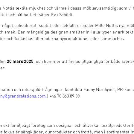
lle Nottis textila mjukhet och värme i dessa möbler, samtidigt som vi hö
itet och hållbarhet, säger Eva Schildt.
något sofistikerat, subtilt eller lekfullt erbjuder Mille Nottis nya m
 och smak. Den mångsidiga designen smälter in i alla typer av arkitekt
ter och funkishus till moderna nyproduktioner eller sommarhus.
20 mars 2025
 den
, och kommer att finnas tillgängliga för både svens
er.
rmation och intervjuförfrågningar, kontakta Fanny Nordqvist, PR-kons
nny@grandrelations.com
| +46 70 860 89 00
venskt familjeägt företag som designar och tillverkar textilprodukter 
fokus är sängkläder, dunprodukter och frotté, men i sortimentet i