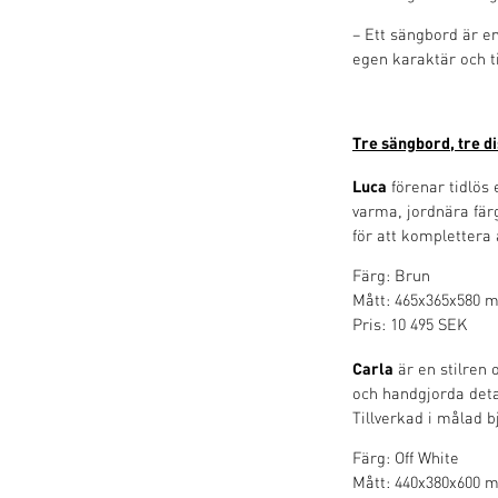
– Ett sängbord är e
egen karaktär och ti
Tre sängbord, tre d
Luca
förenar tidlös
varma, jordnära fär
för att komplettera 
Färg: Brun
Mått: 465x365x580 
Pris: 10 495 SEK
Carla
är en stilren 
och handgjorda deta
Tillverkad i målad 
Färg: Off White
Mått: 440x380x600 