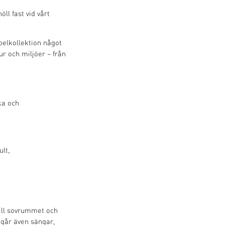
ll fast vid vårt
öbelkollektion något
ur och miljöer – från
ka och
ult,
till sovrummet och
ngår även sängar,