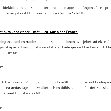
n sidekick som ska komplettera men inte upprepa sängens formspråk
llföra något unikt till rummet, utvecklar Eva Schildt.
istinkta karaktäre
– möt Luca, Carla och Franca
r
 elegans med en modern touch. Kombinationen av oljebetsad ek, mäs
ger skapar ett sängbord som utstrålar både genuint hantverk och klas
alla sovrum.
mm
och harmonisk möbel, skapad för att smälta in med sin enkla elegans
ljerna andas lugn och kvalitet och en tidlös skönhet för det klassis
björk med toppskiva av MDF.
mm