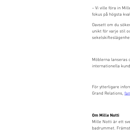
– Vi ville föra in Mi
fokus på högsta kval
Oavsett om du söker 
unikt för varje stil
sekelskifteslägenhe
Möblerna lanseras
internationella kund
För ytterligare info
Grand Relations,
fa
Om Mille Notti
Mille Notti är ett s
badrummet. Främsta 