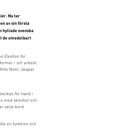
ier. Nu tar
en av sin första
n hyllade svenska
tt de omedelbart
en Ekollon för
ormer i sitt arbete.
ille Notti, skapat
verkas för hand i
ras med skönhet och
ar varje bord
ylla en funktion och