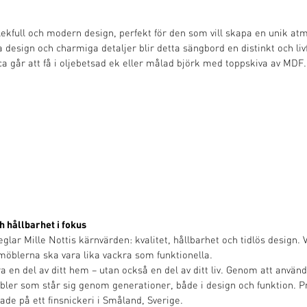
ekfull och modern design, perfekt för den som vill skapa en unik atm
a design och charmiga detaljer blir detta sängbord en distinkt och li
anca går att få i oljebetsad ek eller målad björk med toppskiva av MDF.
h hållbarhet i fokus
glar Mille Nottis kärnvärden: kvalitet, hållbarhet och tidlös design. 
möblerna ska vara lika vackra som funktionella.
a en del av ditt hem – utan också en del av ditt liv. Genom att använ
ler som står sig genom generationer, både i design och funktion. P
kade på ett finsnickeri i Småland, Sverige.