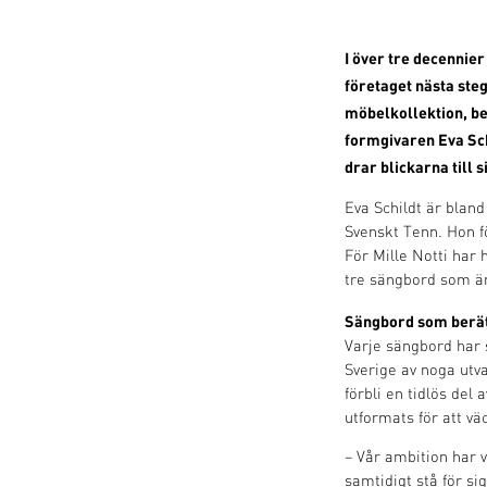
I över tre decennier
företaget nästa ste
möbelkollektion, be
formgivaren Eva Sch
drar blickarna till 
Eva Schildt är blan
Svenskt Tenn. Hon fö
För Mille Notti har
tre sängbord som är
Sängbord som berätt
Varje sängbord har 
Sverige av noga utv
förbli en tidlös del
utformats för att väc
– Vår ambition har v
samtidigt stå för s