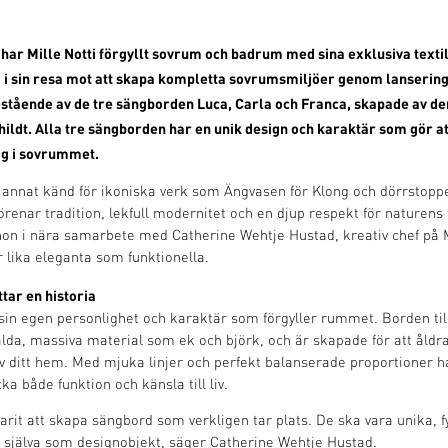
 har Mille Notti förgyllt sovrum och badrum med sina exklusiva textil
g i sin resa mot att skapa kompletta sovrumsmiljöer genom lansering
stående av de tre sängborden Luca, Carla och Franca, skapade av de
ildt. Alla tre sängborden har en unik design och karaktär som gör a
sig i sovrummet.
d annat känd för ikoniska verk som Ängvasen för Klong och dörrstopp
renar tradition, lekfull modernitet och en djup respekt för naturens f
 hon i nära samarbete med Catherine Wehtje Hustad, kreativ chef på M
 lika eleganta som funktionella.
ar en historia
sin egen personlighet och karaktär som förgyller rummet. Borden till
alda, massiva material som ek och björk, och är skapade för att åld
 av ditt hem. Med mjuka linjer och perfekt balanserade proportioner h
ka både funktion och känsla till liv.
arit att skapa sängbord som verkligen tar plats. De ska vara unika, f
ig själva som designobjekt, säger Catherine Wehtje Hustad.