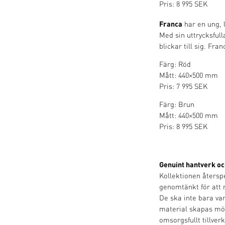
Pris: 8 995 SEK
Franca
har en ung, l
Med sin uttrycksfull
blickar till sig. Fr
Färg: Röd
Mått: 440×500 mm
Pris: 7 995 SEK
Färg: Brun
Mått: 440×500 mm
Pris: 8 995 SEK
Genuint hantverk oc
Kollektionen återspe
genomtänkt för att 
De ska inte bara var
material skapas möb
omsorgsfullt tillver