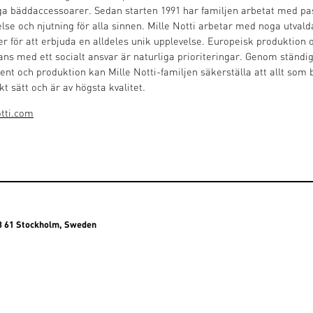
ga bäddaccessoarer. Sedan starten 1991 har familjen arbetat med pa
se och njutning för alla sinnen. Mille Notti arbetar med noga utvalda
 för att erbjuda en alldeles unik upplevelse. Europeisk produktion 
ns med ett socialt ansvar är naturliga prioriteringar. Genom ständig
ment och produktion kan Mille Notti-familjen säkerställa att allt som
skt sätt och är av högsta kvalitet.
otti.com
13 61 Stockholm, Sweden