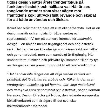
tidlös design sätter årets trender fokus på
funktionell estetik och hållbara val. Här är sex
tongivande trender som visar vägen mot
framtidens kök: uttrycksfullt, levande och skapat
för att både användas och älskas.
Köket har blivit mer än bara ett rum eller arbetsyta. Det är en
designmarkör och en plats för både vardag och
representation. Vi ser ett starkare intresse för
attainable
design
– en balans mellan tillgänglighet och hög estetisk
nivå. Det handlar om köksdesign som känns exklusiv, tidlös
och genomarbetad, men som samtidigt är tillgänglig. Här
smälter form, funktion och prisvärd lyx samman till en ny typ
av designideal: en premiumprodukt till ett överkomligt pris.
”Det handlar inte längre om att välja mellan vackert och
praktiskt, det förväntas vara både och. Köket är den scen
vardagslivet utspelar sig på hemma, där varje materialval
och detalj ska vara genomtänkt och estetiskt”
, säger Herman
Persson, Design Director på Nobia, den ledande europeiska
kökstillverkaren som är ägare till det svenska
köksvarumärket Marbodal.