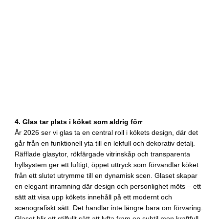
4. Glas tar plats i köket som aldrig förr
År 2026 ser vi glas ta en central roll i kökets design, där det
går från en funktionell yta till en lekfull och dekorativ detalj.
Räfflade glasytor, rökfärgade vitrinskåp och transparenta
hyllsystem ger ett luftigt, öppet uttryck som förvandlar köket
från ett slutet utrymme till en dynamisk scen. Glaset skapar
en elegant inramning där design och personlighet möts – ett
sätt att visa upp kökets innehåll på ett modernt och
scenografiskt sätt. Det handlar inte längre bara om förvaring.
Glaset blir ett stilfullt sätt att lyfta fram en subtil men kraftfull