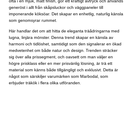
ofta i en mjuk, matt finish, gör ett kraftigt avtryck och används
generöst i allt från skåpsluckor och väggpaneler till
imponerande köksöar. Det skapar en enhetlig, naturlig känsla
som genomsyrar rummet.
Här handlar det om att hitta de eleganta träådringarna med
lugna, linjära mönster. Denna trend skapar en känsla av
harmoni och tidlöshet, samtidigt som den signalerar en ökad
medvetenhet om både natur och design. Trenden sträcker
sig över alla prissegment, och oavsett om man väljer en
högre prisklass eller en mer prisvänlig lösning, är trä ett
material som känns både tillgängligt och exklusivt. Detta är
något som särskiljer varumärken som Marbodal, som
erbjuder träkök i flera olika utföranden.