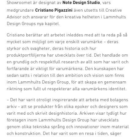
Note Design Studio
Showroomet är designat av
, vars
Cristiano Pigazzini
medgrundare
även utsetts till Creative
Advisor och ansvarar för den kreativa helheten i Lammhults
Design Groups nya kapitel.
Cristiano berättar att arbetet inleddes med att ta reda på så
mycket som möjligt om varje enskilt varumärke – deras
styrkor och svagheter, deras historia och hur
produktportföljerna har utvecklats över tid. Det handlade om
en grundlig och respektfull research av allt som har varit och
fortfarande är viktigt för varumärkena. Den kunskapen har
sedan satts i relation till den ambition och vision som finns
inom Lammhults Design Group, för att skapa en gemensam
riktning som fullt ut respekterar alla varumärkens identitet.
– Det har varit otroligt inspirerande att arbeta med bolagens
arkiv – att se produkter från olika epoker och designers som
varit med och skrivit designhistoria. Arkiven visar tydligt hur
företagen inom Lammhults Design Group har utvecklats
genom olika tekniska språng och innovationer inom material
och konstruktion. Det har varit som en resa i tiden, säger