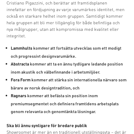
Cristiano Pigazzini, och berättar att framtidsplanen
innefattar en fördjupning av varje varumärkes identitet, men
också en starkare helhet inom gruppen. Samtidigt kommer
hela gruppen att bli mer tillgänglig för både befintliga och
nya målgrupper, utan att kompromissa med kvalitet eller
integritet.
kommer att fortsätta utvecklas som ett modigt
Lammhults
och progressivt designvarumärke.
kommer att ta en ännu tydligare ledande position
Abstracta
inom akustik och välbefinnande i arbetsmiljöer.
kommer att stärka sin internationella närvaro som
Fora Form
bärare av norsk designtradition, och
kommer att befästa sin position inom
Ragnars
premiumsegmentet och definiera framtidens arbetsplats
genom relevanta och genomtänkta lösningar.
Ska bli ännu synligare för bredare publik
Showroomet är mer än en traditionell utställningsyta – det är