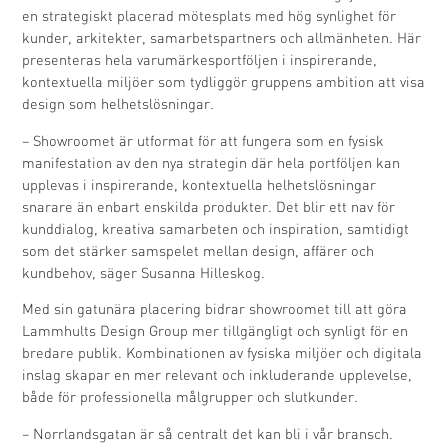
en strategiskt placerad mötesplats med hög synlighet för
kunder, arkitekter, samarbetspartners och allmänheten. Här
presenteras hela varumärkesportföljen i inspirerande,
kontextuella miljöer som tydliggör gruppens ambition att visa
design som helhetslösningar.
– Showroomet är utformat för att fungera som en fysisk
manifestation av den nya strategin där hela portföljen kan
upplevas i inspirerande, kontextuella helhetslösningar
snarare än enbart enskilda produkter. Det blir ett nav för
kunddialog, kreativa samarbeten och inspiration, samtidigt
som det stärker samspelet mellan design, affärer och
kundbehov, säger Susanna Hilleskog.
Med sin gatunära placering bidrar showroomet till att göra
Lammhults Design Group mer tillgängligt och synligt för en
bredare publik. Kombinationen av fysiska miljöer och digitala
inslag skapar en mer relevant och inkluderande upplevelse,
både för professionella målgrupper och slutkunder.
– Norrlandsgatan är så centralt det kan bli i vår bransch.