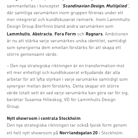
Scandinavian Design. Multiplied
sammanfattas i konceptet
”
”
,
där samtliga varumärken inom gruppen förenas under ett
mer integrerat och kundfokuserat ramverk. Inom Lammhults
Design Group återfinns bland andra varumärken som
Lammhults
Abstracta
Fora Form
Ragnars
,
,
och
. Ambitionen
är nu att stärka varje varumärkes unika identitet, samtidigt
som synergierna dem emellan förstärks för att skapa ett
större gemensamt värde.
– Den nya strategiska riktningen är en transformation mot
ett mer enhetligt och kundfokuserat erbjudande där alla
arbetar för att lyfta styrkan i varje varumärke samtidigt som
synergier mellan dem förstärks. Detta skapar ett större
värde totalt sett än vad varje varumärke kan göra var för sig,
berättar Susanna Hilleskog, VD för Lammhults Design
Group.
Nytt showroom i centrala Stockholm
Den nya strategiska riktningen tar också fysisk form genom
Norrlandsgatan 20
ett helt nytt showroom på
i Stockholm.