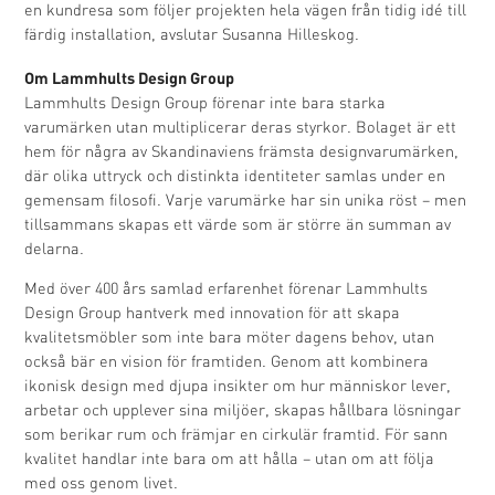
en kundresa som följer projekten hela vägen från tidig idé till
färdig installation, avslutar Susanna Hilleskog.
Om Lammhults Design Group
Lammhults Design Group förenar inte bara starka
varumärken utan multiplicerar deras styrkor. Bolaget är ett
hem för några av Skandinaviens främsta designvarumärken,
där olika uttryck och distinkta identiteter samlas under en
gemensam filosofi. Varje varumärke har sin unika röst – men
tillsammans skapas ett värde som är större än summan av
delarna.
Med över 400 års samlad erfarenhet förenar Lammhults
Design Group hantverk med innovation för att skapa
kvalitetsmöbler som inte bara möter dagens behov, utan
också bär en vision för framtiden. Genom att kombinera
ikonisk design med djupa insikter om hur människor lever,
arbetar och upplever sina miljöer, skapas hållbara lösningar
som berikar rum och främjar en cirkulär framtid. För sann
kvalitet handlar inte bara om att hålla – utan om att följa
med oss genom livet.