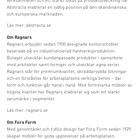
verksamheten och ett starkt fokus på produktutveckling har
Abstracta etablerat en tydlig position på den skandinaviska
och europeiska marknaden.
Läs mer:
abstracta.se
Om Ragnars
Ragnars erbjuder sedan 1950 designade kontorsmöbler
baserade på en industrialiserad hantverksproduktion.
Bolaget utvecklar kundanpassade produkter i samarbete
med arkitekter samt formger och utvecklar egna serier.
Ragnars står för premiumkvalitet, skräddarsydda lösningar
och en förståelse för arbetsplatsens verkliga behov – där
form och funktion går hand i hand. Med formstarka möbler av
högsta kvalitet har Ragnars etablerat sig som ett starkt
varumärke i segmentet.
Läs mer:
ragnars.se
Om Fora Form
Med genomtänkt och tidlös design har Fora Form sedan 1929
skapat möbler för goda upplevelser på arbetsplatsen.