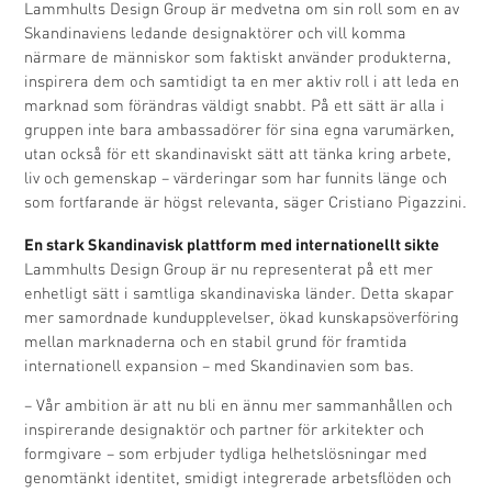
Lammhults Design Group är medvetna om sin roll som en av
Skandinaviens ledande designaktörer och vill komma
närmare de människor som faktiskt använder produkterna,
inspirera dem och samtidigt ta en mer aktiv roll i att leda en
marknad som förändras väldigt snabbt. På ett sätt är alla i
gruppen inte bara ambassadörer för sina egna varumärken,
utan också för ett skandinaviskt sätt att tänka kring arbete,
liv och gemenskap – värderingar som har funnits länge och
som fortfarande är högst relevanta, säger Cristiano Pigazzini.
En stark Skandinavisk plattform med internationellt sikte
Lammhults Design Group är nu representerat på ett mer
enhetligt sätt i samtliga skandinaviska länder. Detta skapar
mer samordnade kundupplevelser, ökad kunskapsöverföring
mellan marknaderna och en stabil grund för framtida
internationell expansion – med Skandinavien som bas.
– Vår ambition är att nu bli en ännu mer sammanhållen och
inspirerande designaktör och partner för arkitekter och
formgivare – som erbjuder tydliga helhetslösningar med
genomtänkt identitet, smidigt integrerade arbetsflöden och