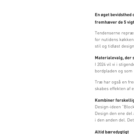
En øget bevidsthed o
fremhæver de 5 vigt
Tendenserne repræse
for nutidens køkken
stil og tidløst design
Materialevalg, der 
I 2024 vil vi i stige
bordpladen og som b
Træ har også en fre
skabes effekten af 
Kombiner forskelli
Design-ideen ”Block
Design den ene del
i den anden del. De
Altid bæredygtigt