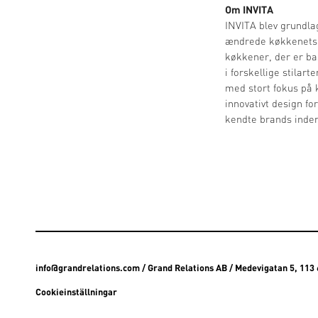
Om INVITA
INVITA blev grundla
ændrede køkkenets r
køkkener, der er ba
i forskellige stilar
med stort fokus på 
innovativt design fo
kendte brands inde
info@grandrelations.com
/ Grand Relations AB / Medevigatan 5, 11
Cookieinställningar