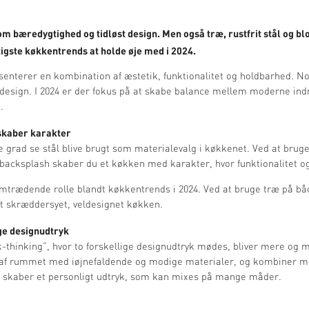
m bæredygtighed og tidløst design. Men også træ, rustfrit stål og bl
igste køkkentrends at holde øje med i 2024.
nterer en kombination af æstetik, funktionalitet og holdbarhed. Nog
design. I 2024 er der fokus på at skabe balance mellem moderne indr
.
skaber karakter
nde grad se stål blive brugt som materialevalg i køkkenet. Ved at bruge 
acksplash skaber du et køkken med karakter, hvor funktionalitet og 
mtrædende rolle blandt køkkentrends i 2024. Ved at bruge træ på bå
et skræddersyet, veldesignet køkken.
ge designudtryk
-thinking”, hvor to forskellige designudtryk mødes, bliver mere og 
 af rummet med iøjnefaldende og modige materialer, og kombiner m
t skaber et personligt udtryk, som kan mixes på mange måder.