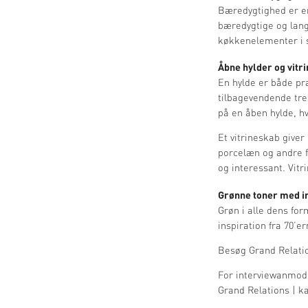
Bæredygtighed er e
bæredygtige og lang
køkkenelementer i s
Åbne hylder og vitr
En hylde er både pra
tilbagevendende tre
på en åben hylde, h
Et vitrineskab giver
porcelæn og andre f
og interessant. Vitr
Grønne toner med in
Grøn i alle dens fo
inspiration fra 70’e
Besøg Grand Relat
For interviewanmodn
Grand Relations |
k