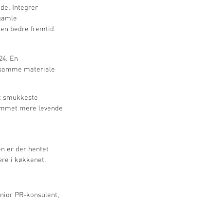
de. Integrer
 gamle
 en bedre fremtid.
24. En
e samme materiale
dit smukkeste
rummet mere levende
en er der hentet
ære i køkkenet.
enior PR-konsulent,