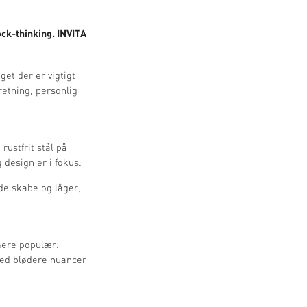
ock-thinking. INVITA
et der er vigtigt
etning, personlig
rustfrit stål på
design er i fokus.
de skabe og låger,
mere populær.
ed blødere nuancer