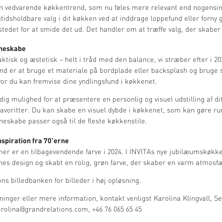
n vedvarende køkkentrend, som nu føles mere relevant end nogensin
tidsholdbare valg i dit køkken ved at inddrage loppefund eller forny
tedet for at smide det ud. Det handler om at træffe valg, der skaber
ineskabe
ktisk og æstetisk – helt i tråd med den balance, vi stræber efter i 20
nd er at bruge et materiale på bordplade eller backsplash og brug
vor du kan fremvise dine yndlingsfund i køkkenet.
 dig mulighed for at præsentere en personlig og visuel udstilling af 
avoritter. Du kan skabe en visuel dybde i køkkenet, som kan gøre 
ineskabe passer også til de fleste køkkenstile.
spiration fra 70’erne
rmer er en tilbagevendende farve i 2024. I INVITAs nye jubilæumskøkk
rnes design og skabt en rolig, grøn farve, der skaber en varm atmosf
ions
billedbanken
for billeder i høj opløsning.
inger eller mere information, kontakt venligst Karolina Klingvall, S
arolina@grandrelations.com
, +46 76 065 65 45