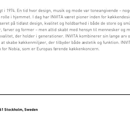
gt i 1974. En tid hvor design, musik og mode var toneangivende – nog
olle i hjemmet. I dag har INVITA været pioner inden for køkkendesig
seret på tidløst design, kvalitet og holdbarhed i både de store og sm
ter, farver og former – men altid skabt med hensyn til mennesker og 
kvalitet, der holder i generationer. INVITA kombinerer sin lange arv
r at skabe køkkenmiljøer, der tilbyder både æstetik og funktion. INVIT
n for Nobia, som er Europas førende køkkenkoncern.
3 61 Stockholm, Sweden