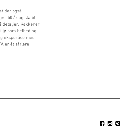
et der også
n i 50 år og skabt
å detaljer. Køkkener
miljø som helhed og
 og ekspertise med
A er ét af flere