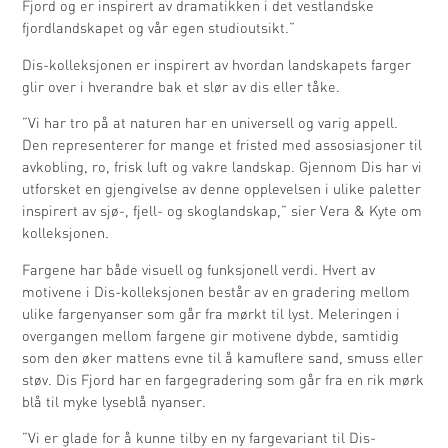
Fjord og er inspirert av dramatikken i det vestlandske
fjordlandskapet og vår egen studioutsikt.”
Dis-kolleksjonen er inspirert av hvordan landskapets farger
glir over i hverandre bak et slør av dis eller tåke.
”Vi har tro på at naturen har en universell og varig appell.
Den representerer for mange et fristed med assosiasjoner til
avkobling, ro, frisk luft og vakre landskap. Gjennom Dis har vi
utforsket en gjengivelse av denne opplevelsen i ulike paletter
inspirert av sjø-, fjell- og skoglandskap,” sier Vera & Kyte om
kolleksjonen.
Fargene har både visuell og funksjonell verdi. Hvert av
motivene i Dis-kolleksjonen består av en gradering mellom
ulike fargenyanser som går fra mørkt til lyst. Meleringen i
overgangen mellom fargene gir motivene dybde, samtidig
som den øker mattens evne til å kamuflere sand, smuss eller
støv. Dis Fjord har en fargegradering som går fra en rik mørk
blå til myke lyseblå nyanser.
”Vi er glade for å kunne tilby en ny fargevariant til Dis-