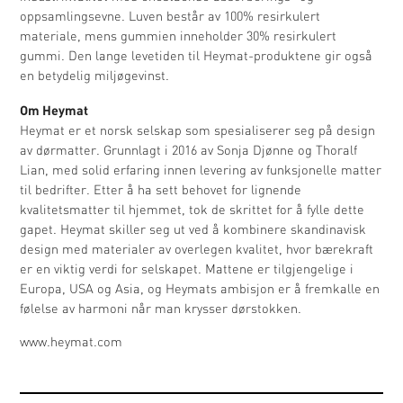
oppsamlingsevne. Luven består av 100% resirkulert
materiale, mens gummien inneholder 30% resirkulert
gummi. Den lange levetiden til Heymat-produktene gir også
en betydelig miljøgevinst.
Om Heymat
Heymat er et norsk selskap som spesialiserer seg på design
av dørmatter. Grunnlagt i 2016 av Sonja Djønne og Thoralf
Lian, med solid erfaring innen levering av funksjonelle matter
til bedrifter. Etter å ha sett behovet for lignende
kvalitetsmatter til hjemmet, tok de skrittet for å fylle dette
gapet. Heymat skiller seg ut ved å kombinere skandinavisk
design med materialer av overlegen kvalitet, hvor bærekraft
er en viktig verdi for selskapet. Mattene er tilgjengelige i
Europa, USA og Asia, og Heymats ambisjon er å fremkalle en
følelse av harmoni når man krysser dørstokken.
www.heymat.com