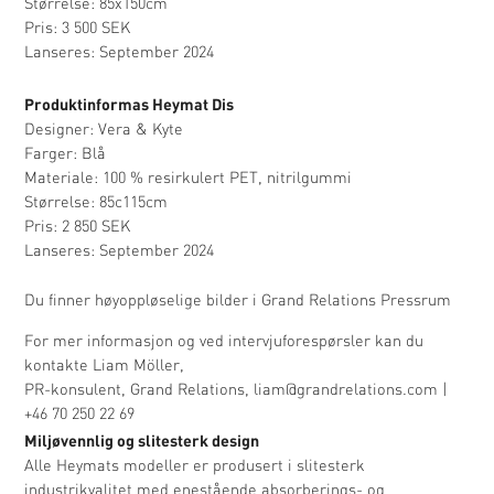
Størrelse: 85x150cm
Pris: 3 500 SEK
Lanseres: September 2024
Produktinformas Heymat Dis
Designer: Vera & Kyte
Farger: Blå
Materiale: 100 % resirkulert PET, nitrilgummi
Størrelse: 85c115cm
Pris: 2 850 SEK
Lanseres: September 2024
Du finner høyoppløselige bilder i
Grand Relations Pressrum
For mer informasjon og ved intervjuforespørsler kan du
kontakte Liam Möller,
PR-konsulent, Grand Relations,
liam@grandrelations.com
|
+46 70 250 22 69
Miljøvennlig og slitesterk design
Alle Heymats modeller er produsert i slitesterk
industrikvalitet med enestående absorberings- og