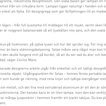
granna, industriella designfilosofi. Den ovala basen ger lampan en ri
met från sin cirkulära form. Lampan ligger naturligt i handen och erb
n enkel att flytta. Ett designgrepp som gör förflyttningen till en medv
 lägen – från full ljusstyrka till middagen till ett mjukt, varmt sken 
er är noggrant balanserade så att ljuskällan inte syns, och den ovala
kus på funktionen, på själva ljuset och hur det sprider sig. För mig 
mer än bara stämningsbelysning. Solae måste vara något man kan lit
 att den skulle fungera mitt på bordet, så att du ser vad du äter och 
ndad, säger Cecilie Manz.
ade designerns arbete utgår från enkelhet och ett tydligt designf
ktionella objekt. Utgångspunkten för Solae – hennes första portabla l
ot som kunde ge riktning, med rena linjer och tydliga övergångar mel
 om metall, och det fina med extruderad aluminium är att den är söm
unktionerna. Det kanske bara är en liten lampa, men den kan verkl
rar många ljuspunkter i hemmet framför ett starkt takljus. Du kan p
Manz.