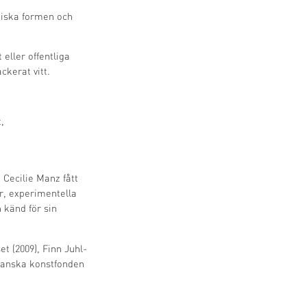
oniska formen och
ller offentliga
ckerat vitt.
,
Cecilie Manz fått
er, experimentella
 känd för sin
t (2009), Finn Juhl-
 Danska konstfonden