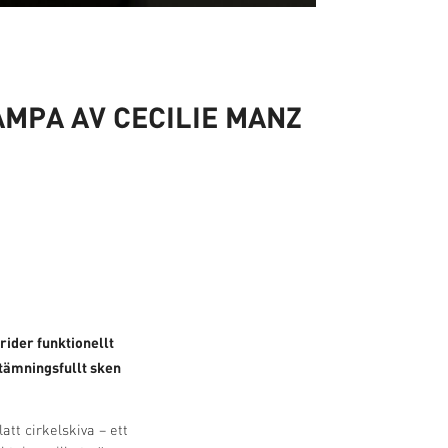
MPA AV CECILIE MANZ
rider funktionellt
stämningsfullt sken
tt cirkelskiva – ett