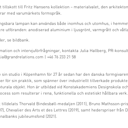
gt tillskott till Fritz Hansens kollektion – materialvalet, den arkitekt
erar med varumärkets formspråk.
ingsbara lampan kan användas både inomhus och utomhus, i hemmet e
 tre utföranden: anodiserad aluminium i ljusgrönt, varmgrått och våtla
der, se
bildbank
.
rmation och intervjuförfrågningar, kontakta Julia Hallberg, PR-konsult
lia@grandrelations.com
| +46 76 233 21 58
sin studio i Köpenhamn för 27 år sedan har den danska formgivaren 
ser för sin praktik, som spänner över industriellt tillverkade produkt
pturala objekt. Hon är utbildad vid Konstakademiens Designskola och
cess som resulterar i rena, funktionella och estetiskt hållbara verk.
tilldelats Thorvald Bindesbøll-medaljen (2011), Bruno Mathsson-prise
07), Chevalier des Arts et des Lettres (2019), samt hederspriser från
nalbanks jubileumsfond (2021).