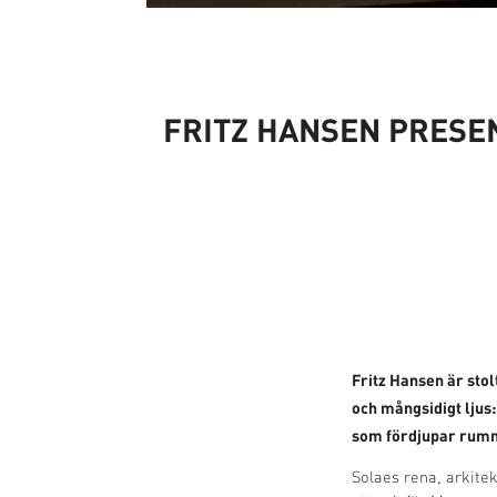
FRITZ HANSEN PRESE
Fritz Hansen är stol
och mångsidigt ljus:
som fördjupar rum
Solaes rena, arkite