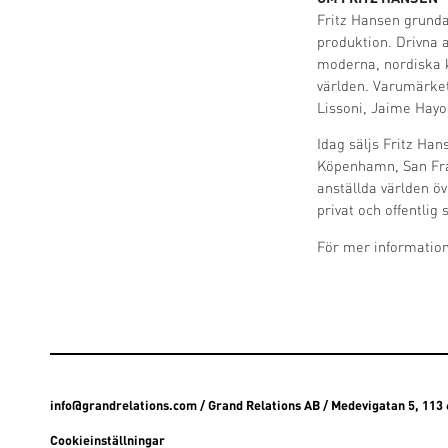
Fritz Hansen grunda
produktion. Drivna a
moderna, nordiska k
världen. Varumärke
Lissoni, Jaime Hay
Idag säljs Fritz Han
Köpenhamn, San Fra
anställda världen 
privat och offentlig 
För mer informatio
info@grandrelations.com
/ Grand Relations AB / Medevigatan 5, 11
Cookieinställningar