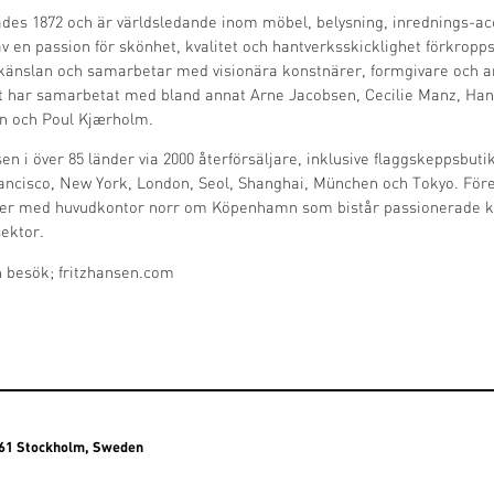
des 1872 och är världsledande inom möbel, belysning, inrednings-a
v en passion för skönhet, kvalitet och hantverksskicklighet förkropps
änslan och samarbetar med visionära konstnärer, formgivare och ar
t har samarbetat med bland annat Arne Jacobsen, Cecilie Manz, Han
on och Poul Kjærholm.
sen i över 85 länder via 2000 återförsäljare, inklusive flaggskeppsbu
ncisco, New York, London, Seol, Shanghai, München och Tokyo. Före
över med huvudkontor norr om Köpenhamn som bistår passionerade 
sektor.
n besök;
fritzhansen.com
3 61 Stockholm, Sweden