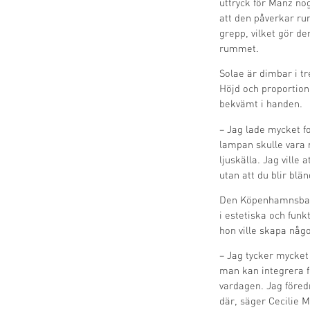
uttryck för Manz nog
att den påverkar rum
grepp, vilket gör de
rummet.
Solae är dimbar i tre
Höjd och proportion
bekvämt i handen.
– Jag lade mycket fo
lampan skulle vara 
ljuskälla. Jag ville
utan att du blir blä
Den Köpenhamnsbaser
i estetiska och fun
hon ville skapa någ
– Jag tycker mycket
man kan integrera f
vardagen. Jag föred
där, säger Cecilie 