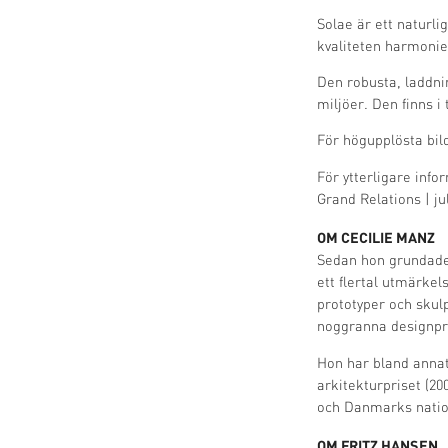
Solae är ett naturli
kvaliteten harmoni
Den robusta, laddn
miljöer. Den finns i
För högupplösta bil
För ytterligare info
Grand Relations |
ju
OM CECILIE MANZ
Sedan hon grundade 
ett flertal utmärkel
prototyper och skul
noggranna designpro
Hon har bland annat 
arkitekturpriset (20
och Danmarks natio
OM FRITZ HANSEN