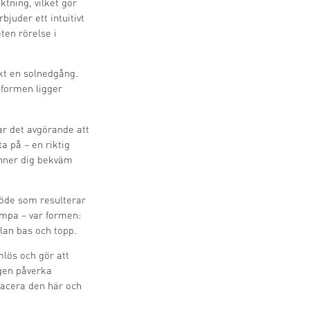
ktning, vilket gör
juder ett intuitivt
eten rörelse i
likt en solnedgång.
 formen ligger
var det avgörande att
a på – en riktig
känner dig bekväm
löde som resulterar
ampa – var formen:
lan bas och topp.
lös och gör att
igen påverka
lacera den här och