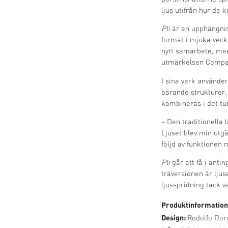
ljus utifrån hur de 
Pli
är en upphängnin
format i mjuka veck
nytt samarbete, med
utmärkelsen Compas
I sina verk använder
bärande strukturer.
kombineras i det tu
– Den traditionella
Ljuset blev min utg
följd av funktionen m
Pli
går att få i antin
träversionen är lju
ljusspridning tack 
Produktinformation
Design:
Rodolfo Dor