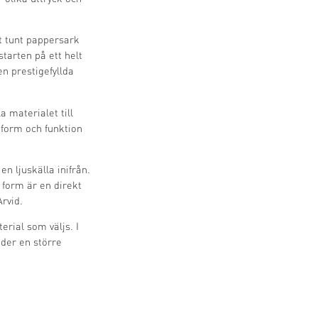
t tunt pappersark
tarten på ett helt
n prestigefyllda
a materialet till
 form och funktion
n ljuskälla inifrån.
 form är en direkt
Arvid.
erial som väljs. I
der en större