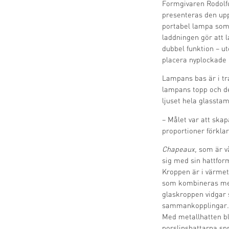
Formgivaren Rodolfo
presenteras den u
portabel lampa som 
laddningen gör att 
dubbel funktion – ut
placera nyplockade
Lampans bas är i tra
lampans topp och de
ljuset hela glasstam
– Målet var att ska
proportioner förkla
Chapeaux,
som är v
sig med sin hattform
Kroppen är i värmet
som kombineras med 
glaskroppen vidgar 
sammankopplingar.
Med metallhatten bl
porslinshattarna spr