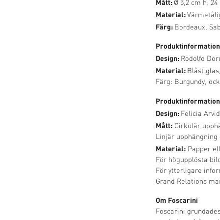
Mått:
Ø 5,2 cm h: 24
Material:
Värmetålig
Färg:
Bordeaux, Sab
Produktinformatio
Design:
Rodolfo Dor
Material:
Blåst glas
Färg: Burgundy, ock
Produktinformation
Design:
Felicia Arvid
Mått:
Cirkulär upph
Linjär upphängning
Material:
Papper ell
För högupplösta bi
För ytterligare info
Grand Relations
mar
Om Foscarini
Foscarini grundades