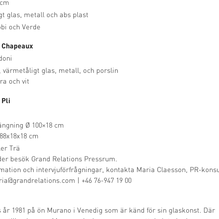
 cm
t glas, metall och abs plast
bi och Verde
n Chapeaux
doni
, värmetåligt glas, metall, och porslin
ra och vit
 Pli
ängning Ø 100×18 cm
 88x18x18 cm
er Trä
lder besök
Grand Relations Pressrum
.
rmation och intervjuförfrågningar, kontakta Maria Claesson, PR-konsu
ia@grandrelations.com
| +46 76-947 19 00
 år 1981 på ön Murano i Venedig som är känd för sin glaskonst. Där