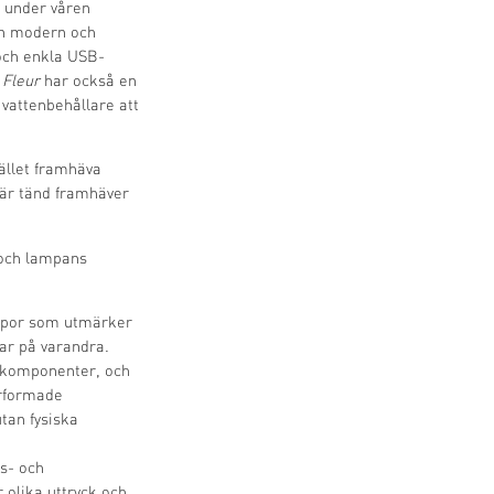
 under våren
n modern och
 och enkla USB-
.
Fleur
har också en
 vattenbehållare att
tället framhäva
 är tänd framhäver
 och lampans
ampor som utmärker
lar på varandra.
a komponenter, och
erformade
tan fysiska
as- och
 olika uttryck och