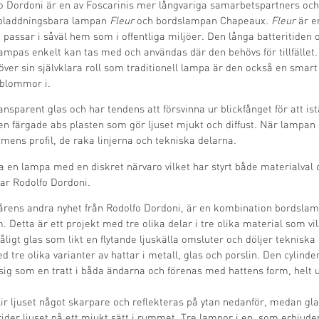
 Dordoni är en av Foscarinis mer långvariga samarbetspartners och
ppladdningsbara lampan
Fleur
och bordslampan Chapeaux.
Fleur
är e
passar i såväl hem som i offentliga miljöer. Den långa batteritiden
lampas enkelt kan tas med och användas där den behövs för tillfället
över sin självklara roll som traditionell lampa är den också en smart
 blommor i.
nsparent glas och har tendens att försvinna ur blickfånget för att is
n färgade abs plasten som gör ljuset mjukt och diffust. När lampan
mens profil, de raka linjerna och tekniska delarna.
pa en lampa med en diskret närvaro vilket har styrt både materialval
rar Rodolfo Dordoni.
årens andra nyhet från Rodolfo Dordoni, är en kombination bordsl
. Detta är ett projekt med tre olika delar i tre olika material som vi
åligt glas som likt en flytande ljuskälla omsluter och döljer teknisk
tre olika varianter av hattar i metall, glas och porslin. Den cylind
sig som en tratt i båda ändarna och förenas med hattens form, helt u
ir ljuset något skarpare och reflekteras på ytan nedanför, medan gl
ider ljuset på ett mjukt sätt i rummet. Tre lampor i en, som erbjuder