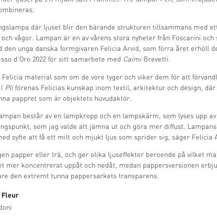
kombineras.
gslampa där ljuset blir den bärande strukturen tillsammans med et
 och vågor. Lampan är en av vårens stora nyheter från Foscarini och s
 den unga danska formgivaren Felicia Arvid, som förra året erhöll de
so d’Oro 2022 för sitt samarbete med
Caimi
Brevetti.
 Felicia material som om de vore tyger och viker dem för att förvandl
 I
Pli
förenas Felicias kunskap inom textil, arkitektur och design, där
nna pappret som är objektets huvudaktör.
 lampan består av en lampkropp och en lampskärm, som lyses upp av e
ångspunkt, som jag valde att jämna ut och göra mer diffust. Lampans
ed syfte att få ett milt och mjukt ljus som sprider sig, säger Felicia 
gen papper eller trä, och ger olika ljuseffekter beroende på vilket mat
set mer koncentrerat uppåt och nedåt, medan pappersversionen erbju
vare den extremt tunna pappersarkets transparens.
 Fleur
doni