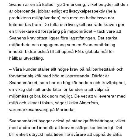
Svanen är en så kallad Typ 1-märkning, vilket betyder att den
är oberoende, jobbar enligt ett livscykelperspektiv (hela
produktens miljöpåverkan) och med en helhetssyn när
kriterier tas fram. De tuffa och livscykelbaserade kraven ger
en tillverkare ett försprång på miljöområdet – tack vare att
Svanens krav oftast ligger före lagstiftningen. Det starka
miljöarbete och engagemang som en Svanenmärkning
innebär bidrar också till att uppnå FN:s globala mål för
hållbar utveckling.
– Våra kunder ställer allt högre krav på hållbarhetstänk och
förväntar sig kök med hög miljöprestanda. Därför är
Svanenmärket, som har en hög kännedom och trovärdighet,
en viktig del i att underlätta för kunderna att välja så
miljömässigt bra kök som möjligt. De vet att vi levererar med
miljö och klimat i fokus, säger Ulrika Almerfors,
varumärkesansvarig på Marbodal.
Svanenmärket bygger också på ständiga förbättringar, vilket
med andra ord innebär att kraven skärps kontinuerligt. Det
blir enkelt uttryckt hela tiden lite svårare att uppnå de olika