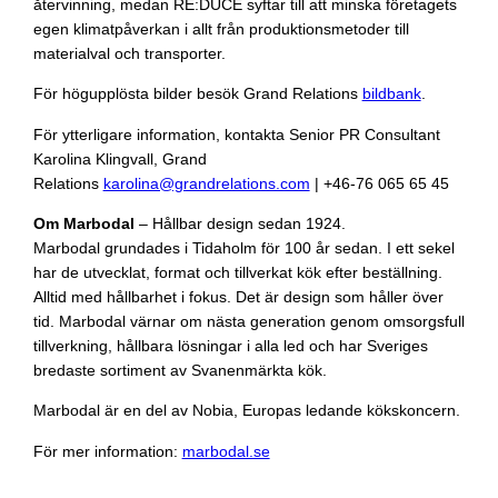
återvinning, medan RE:DUCE syftar till att minska företagets
egen klimatpåverkan i allt från produktionsmetoder till
materialval och transporter.
För högupplösta bilder besök Grand Relations
bildbank
.
För ytterligare information, kontakta Senior PR Consultant
Karolina Klingvall, Grand
Relations
karolina@grandrelations.com
| +46-76 065 65 45
Om Marbodal
– Hållbar design sedan 1924.
Marbodal grundades i Tidaholm för 100 år sedan. I ett sekel
har de utvecklat, format och tillverkat kök efter beställning.
Alltid med hållbarhet i fokus. Det är design som håller över
tid. Marbodal värnar om nästa generation genom omsorgsfull
tillverkning, hållbara lösningar i alla led och har Sveriges
bredaste sortiment av Svanenmärkta kök.
Marbodal är en del av Nobia, Europas ledande kökskoncern.
För mer information:
marbodal.se