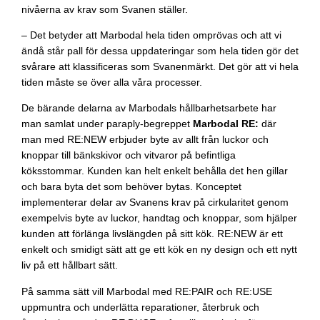
nivåerna av krav som Svanen ställer.
– Det betyder att Marbodal hela tiden omprövas och att vi
ändå står pall för dessa uppdateringar som hela tiden gör det
svårare att klassificeras som Svanenmärkt. Det gör att vi hela
tiden måste se över alla våra processer.
De bärande delarna av Marbodals hållbarhetsarbete har
man samlat under paraply-begreppet
Marbodal RE:
där
man med RE:NEW erbjuder byte av allt från luckor och
knoppar till bänkskivor och vitvaror på befintliga
köksstommar. Kunden kan helt enkelt behålla det hen gillar
och bara byta det som behöver bytas. Konceptet
implementerar delar av Svanens krav på cirkularitet genom
exempelvis byte av luckor, handtag och knoppar, som hjälper
kunden att förlänga livslängden på sitt kök. RE:NEW är ett
enkelt och smidigt sätt att ge ett kök en ny design och ett nytt
liv på ett hållbart sätt.
På samma sätt vill Marbodal med RE:PAIR och RE:USE
uppmuntra och underlätta reparationer, återbruk och