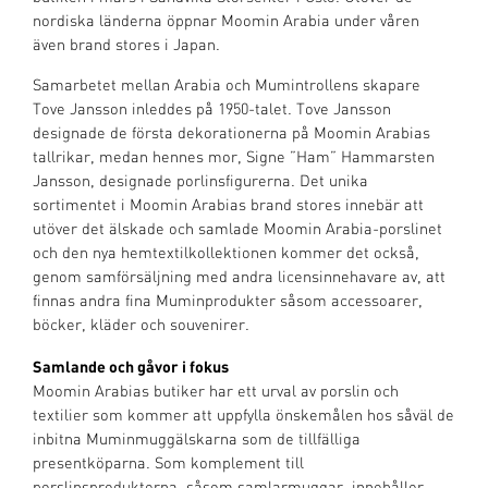
nordiska länderna öppnar Moomin Arabia under våren
även brand stores i Japan.
Samarbetet mellan Arabia och Mumintrollens skapare
Tove Jansson inleddes på 1950-talet. Tove Jansson
designade de första dekorationerna på Moomin Arabias
tallrikar, medan hennes mor, Signe ”Ham” Hammarsten
Jansson, designade porlinsfigurerna. Det unika
sortimentet i Moomin Arabias brand stores innebär att
utöver det älskade och samlade Moomin Arabia-porslinet
och den nya hemtextilkollektionen kommer det också,
genom samförsäljning med andra licensinnehavare av, att
finnas andra fina Muminprodukter såsom accessoarer,
böcker, kläder och souvenirer.
Samlande och gåvor i fokus
Moomin Arabias butiker har ett urval av porslin och
textilier som kommer att uppfylla önskemålen hos såväl de
inbitna Muminmuggälskarna som de tillfälliga
presentköparna. Som komplement till