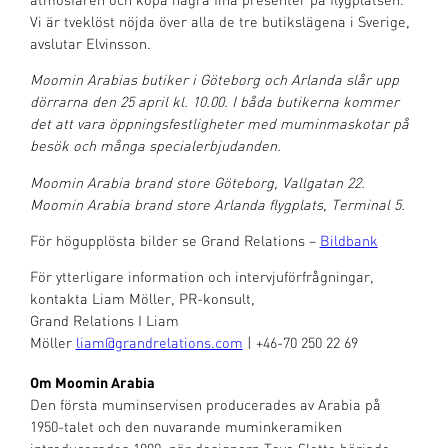
atmosfären och köpa några fina presenter på flygplatsen.
Vi är tveklöst nöjda över alla de tre butikslägena i Sverige,
avslutar Elvinsson.
Moomin Arabias butiker i Göteborg och Arlanda slår upp
dörrarna den 25 april kl. 10.00. I båda butikerna kommer
det att vara öppningsfestligheter med muminmaskotar på
besök och många specialerbjudanden.
Moomin Arabia brand store Göteborg, Vallgatan 22.
Moomin Arabia brand store Arlanda flygplats, Terminal 5.
För högupplösta bilder se Grand Relations –
Bildbank
För ytterligare information och intervjuförfrågningar,
kontakta Liam Möller, PR-konsult,
Grand Relations I Liam
Möller
liam@grandrelations.com
| +46-70 250 22 69
Om Moomin Arabia
Den första muminservisen producerades av Arabia på
1950-talet och den nuvarande muminkeramiken