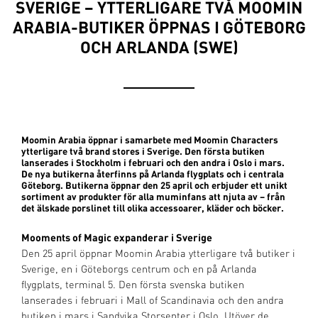
SVERIGE – YTTERLIGARE TVÅ MOOMIN
ARABIA-BUTIKER ÖPPNAS I GÖTEBORG
OCH ARLANDA (SWE)
Moomin Arabia öppnar i samarbete med Moomin Characters
ytterligare två brand stores i Sverige. Den första butiken
lanserades i Stockholm i februari och den andra i Oslo i mars.
De nya butikerna återfinns på Arlanda flygplats och i centrala
Göteborg. Butikerna öppnar den 25 april och erbjuder ett unikt
sortiment av produkter för alla muminfans att njuta av – från
det älskade porslinet till olika accessoarer, kläder och böcker.
Mooments of Magic expanderar i Sverige
Den 25 april öppnar Moomin Arabia ytterligare två butiker i
Sverige, en i Göteborgs centrum och en på Arlanda
flygplats, terminal 5. Den första svenska butiken
lanserades i februari i Mall of Scandinavia och den andra
butiken i mars i Sandvika Storsenter i Oslo. Utöver de