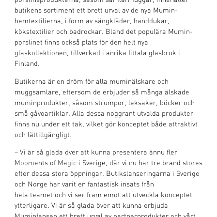
porslinsprodukterna, såsom samlarmuggar, innehåller
butikens sortiment ett brett urval av de nya Mumin-
hemtextilierna, i form av sängkläder, handdukar,
kökstextilier och badrockar. Bland det populära Mumin-
porslinet finns också plats för den helt nya
glaskollektionen, tillverkad i anrika Iittala glasbruk i
Finland.
Butikerna är en dröm för alla muminälskare och
muggsamlare, eftersom de erbjuder så många älskade
muminprodukter, såsom strumpor, leksaker, böcker och
små gåvoartiklar. Alla dessa noggrant utvalda produkter
finns nu under ett tak, vilket gör konceptet både attraktivt
och lättillgängligt.
– Vi är så glada över att kunna presentera ännu fler
Mooments of Magic i Sverige, där vi nu har tre brand stores
efter dessa stora öppningar. Butikslanseringarna i Sverige
och Norge har varit en fantastisk insats från
hela teamet och vi ser fram emot att utveckla konceptet
ytterligare. Vi är så glada över att kunna erbjuda
Muminfansen ett brett urval av partnerprodukter och vårt