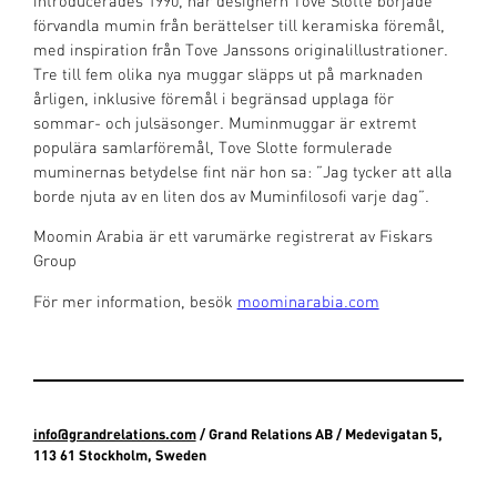
introducerades 1990, när designern Tove Slotte började
förvandla mumin från berättelser till keramiska föremål,
med inspiration från Tove Janssons originalillustrationer.
Tre till fem olika nya muggar släpps ut på marknaden
årligen, inklusive föremål i begränsad upplaga för
sommar- och julsäsonger. Muminmuggar är extremt
populära samlarföremål, Tove Slotte formulerade
muminernas betydelse fint när hon sa: ”Jag tycker att alla
borde njuta av en liten dos av Muminfilosofi varje dag”.
Moomin Arabia är ett varumärke registrerat av Fiskars
Group
För mer information, besök
moominarabia.com
info@grandrelations.com
/ Grand Relations AB / Medevigatan 5,
113 61 Stockholm, Sweden