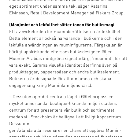
eget sortiment under samma tak, säger Katarina
Elvinsson, Retail Development Manager på Fiskars Group.
(Moo)mint och lekfullhet sätter tonen för butiksmagi
Ett av nyckelorden för muminberättelserna är lekfullhet.
Detta element är också närvarande i butikerna och i den
lekfulla användningen av muminfigurerna. Färgskalan är
härligt uppfriskande eftersom butiksdesignen följer
Moomin Arabias mintgröna signaturfärg, ’moomint’, för att
vara exakt. Samma visuella identitet återfinns även på
produkttaggar, papperspåsar och andra butikselement.
Butikerna är designade för att omfamna och skapa
engagemang kring Muminfamiljens värld.
– Dessutom ger det centrala läget i Göteborg oss en
mycket annorlunda, boutique-liknande miljö i stadens
centrum för att presentera vår butik och sortimentet,
medan vi i Stockholm är belägna i ett livligt köpcentrum.
Dessutom
ger Arlanda alla resenärer en chans att uppleva Mumin-