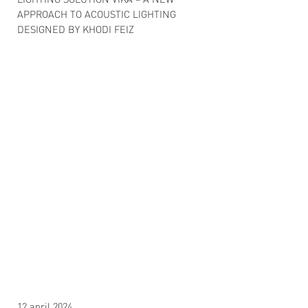
LIGHTING SOLUTION VIKA – A NEW
APPROACH TO ACOUSTIC LIGHTING
DESIGNED BY KHODI FEIZ
12 april 2024